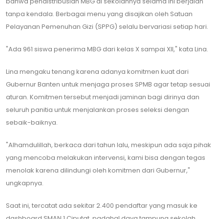
bahwa pendistribusian MBG di sekolahnya selama ini berjalan
tanpa kendala. Berbagai menu yang disajikan oleh Satuan
Pelayanan Pemenuhan Gizi (SPPG) selalu bervariasi setiap hari.
​"Ada 961 siswa penerima MBG dari kelas X sampai XII," kata Lina.
​Lina mengaku tenang karena adanya komitmen kuat dari
Gubernur Banten untuk menjaga proses SPMB agar tetap sesuai
aturan. Komitmen tersebut menjadi jaminan bagi dirinya dan
seluruh panitia untuk menjalankan proses seleksi dengan
sebaik-baiknya.
​"Alhamdulillah, berkaca dari tahun lalu, meskipun ada saja pihak
yang mencoba melakukan intervensi, kami bisa dengan tegas
menolak karena dilindungi oleh komitmen dari Gubernur,"
ungkapnya.
​Saat ini, tercatat ada sekitar 2.400 pendaftar yang masuk ke
dashboard SMAN 1 Ciputat, padahal daya tampung sekolah