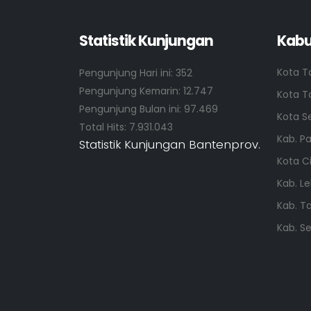
Statistik Kunjungan
Kabu
Kota T
Pengunjung Hari ini:
352
Pengunjung Kemarin:
12.747
Kota T
Pengunjung Bulan ini:
97.469
Kota S
Total Hits:
7.931.043
Kab. P
Statistik Kunjungan Bantenprov.
Kota C
Kab. L
Kab. T
Kab. S