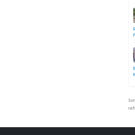
So
ref