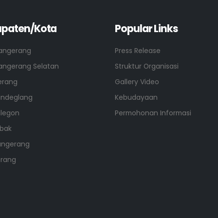
paten/Kota
Popular Links
angerang
Press Release
angerang Selatan
Struktur Organisasi
erang
Gallery Video
andeglang
Kebudayaan
ilegon
Permohonan Informasi
ebak
angerang
erang