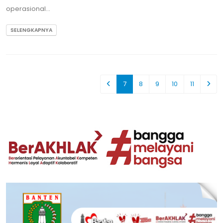
operasional...
SELENGKAPNYA
7
8
9
10
11