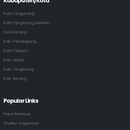
Kabupaten/Kota
Kota Tangerang
Kota Tangerang Selatan
Kota Serang
Kab. Pandeglang
Kota Cilegon
Kab. Lebak
Kab. Tangerang
Kab. Serang
Popular Links
Press Release
Struktur Organisasi