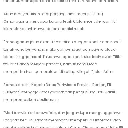
tersebut, memaparkan data teknis terkait rencana perbaikan.
Arlan menyebutkan total panjang jalan menuju Curug
Cimanggung mencapai kurang lebih 6 kilometer, dengan 1,6
kilometer di antaranya dalam kondisi rusak.
​"Penanganan jalan akan disesuaikan dengan kontur dan kondisi
tanah yang bervariasi, mulai dari penggunaan paving block,
beton, hingga aspal. Tujuannya agar konstruksi lebih awet. Titik-
titik kritis akan menjadi prioritas, namun kami tetap
memperhatikan pemerataan di setiap wilayah," jelas Arlan.
​Sementara itu, Kepala Dinas Pariwisata Provinsi Banten, Eli
Susiyanti, mengajak masyarakat dan pengunjung untuk aktif
mempromosikan destinasi ini.
​"Mari berwisata, berswafoto, dan jangan lupa mengunggahnya.
Langkah kecil ini sangat membantu memperluas informasi dan
meningkatkan kunjungan wisata ke Curug Cimanggung," tutur Eli.