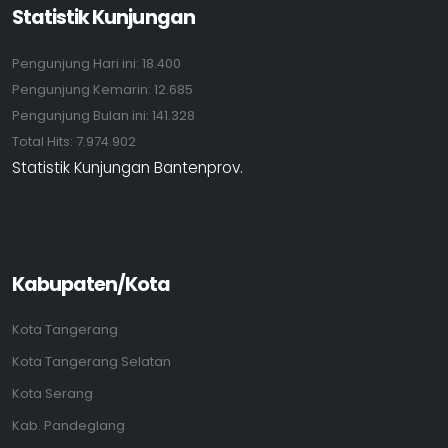
Statistik Kunjungan
Pengunjung Hari ini:
18.400
Pengunjung Kemarin:
12.685
Pengunjung Bulan ini:
141.328
Total Hits:
7.974.902
Statistik Kunjungan Bantenprov.
Kabupaten/Kota
Kota Tangerang
Kota Tangerang Selatan
Kota Serang
Kab. Pandeglang