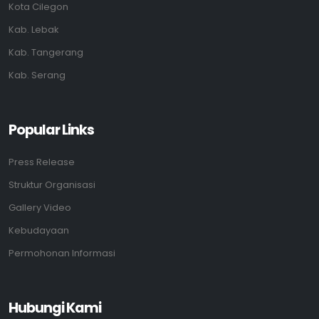
Kota Cilegon
Kab. Lebak
Kab. Tangerang
Kab. Serang
Popular Links
Press Release
Struktur Organisasi
Gallery Video
Kebudayaan
Permohonan Informasi
Hubungi Kami