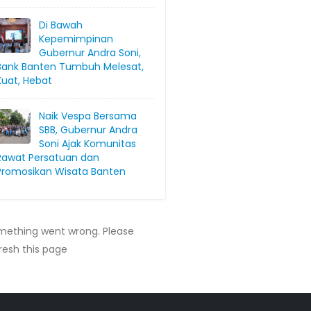
Di Bawah
Kepemimpinan
Gubernur Andra Soni,
Bank Banten Tumbuh Melesat,
Kuat, Hebat
Naik Vespa Bersama
SBB, Gubernur Andra
Soni Ajak Komunitas
Rawat Persatuan dan
Promosikan Wisata Banten
mething went wrong. Please
resh this page