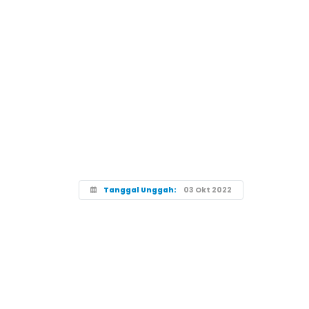
Tanggal Unggah:
03 Okt 2022