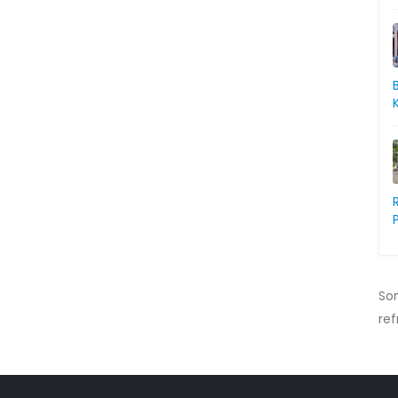
So
ref