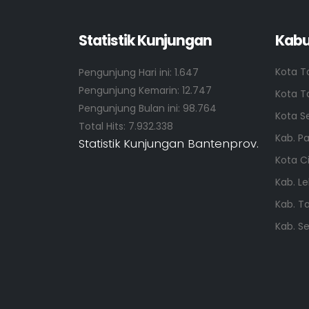
Statistik Kunjungan
Kabu
Kota T
Pengunjung Hari ini:
1.647
Pengunjung Kemarin:
12.747
Kota T
Pengunjung Bulan ini:
98.764
Kota S
Total Hits:
7.932.338
Kab. P
Statistik Kunjungan Bantenprov.
Kota C
Kab. L
Kab. T
Kab. S