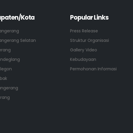
paten/Kota
Popular Links
angerang
Press Release
angerang Selatan
Struktur Organisasi
erang
Gallery Video
andeglang
Kebudayaan
ilegon
Permohonan Informasi
ebak
angerang
erang