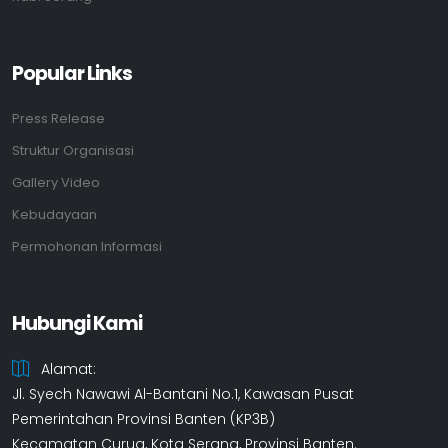
Popular Links
Press Release
Struktur Organisasi
Gallery Video
Kebudayaan
Permohonan Informasi
Hubungi Kami
Alamat:
Jl. Syech Nawawi Al-Bantani No.1, Kawasan Pusat
Pemerintahan Provinsi Banten (KP3B)
Kecamatan Curug, Kota Serang, Provinsi Banten.