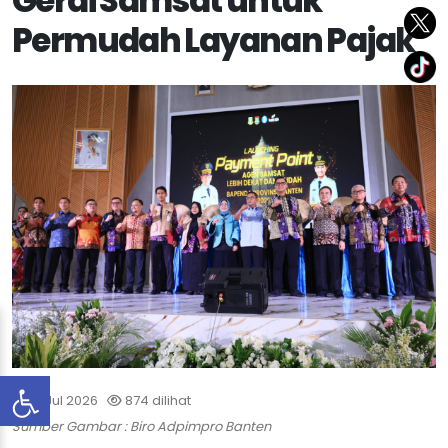
Gerai Samsat untuk
Permudah Layanan Pajak
03 Jul 2026
874 dilihat
Sumber Gambar : Biro Adpimpro Banten