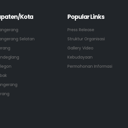
paten/Kota
Popular Links
angerang
Press Release
angerang Selatan
Struktur Organisasi
erang
Gallery Video
andeglang
Kebudayaan
ilegon
Permohonan Informasi
ebak
angerang
erang