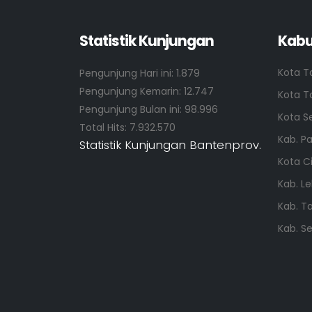
Statistik Kunjungan
Kabu
Kota T
Pengunjung Hari ini:
1.879
Pengunjung Kemarin:
12.747
Kota T
Pengunjung Bulan ini:
98.996
Kota S
Total Hits:
7.932.570
Kab. P
Statistik Kunjungan Bantenprov.
Kota C
Kab. L
Kab. T
Kab. S