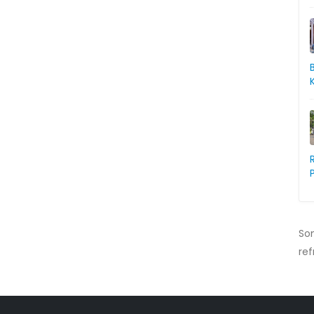
So
ref