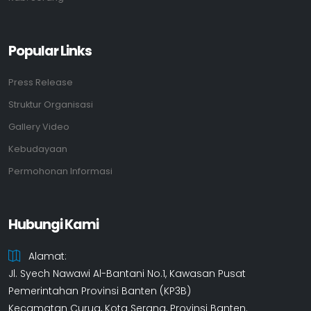
Popular Links
Press Release
Struktur Organisasi
Gallery Video
Kebudayaan
Permohonan Informasi
Hubungi Kami
Alamat:
Jl. Syech Nawawi Al-Bantani No.1, Kawasan Pusat
Pemerintahan Provinsi Banten (KP3B)
Kecamatan Curug, Kota Serang, Provinsi Banten.