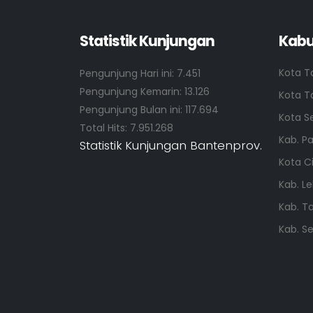
Statistik Kunjungan
Kabu
Kota T
Pengunjung Hari ini:
7.451
Pengunjung Kemarin:
13.126
Kota T
Pengunjung Bulan ini:
117.694
Kota S
Total Hits:
7.951.268
Kab. P
Statistik Kunjungan Bantenprov.
Kota C
Kab. L
Kab. T
Kab. S