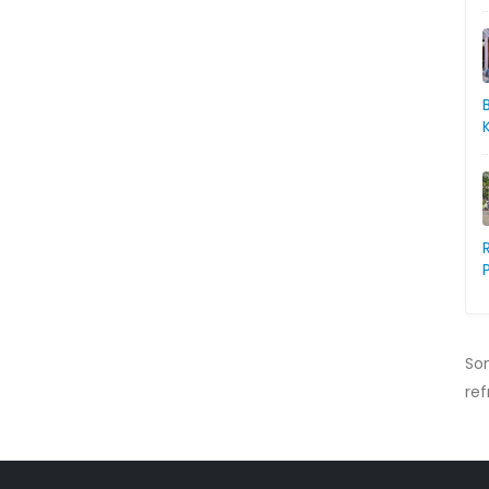
So
ref