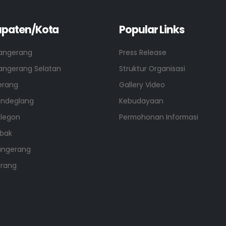
paten/Kota
Popular Links
angerang
Press Release
angerang Selatan
Struktur Organisasi
erang
Gallery Video
andeglang
Kebudayaan
ilegon
Permohonan Informasi
ebak
angerang
erang