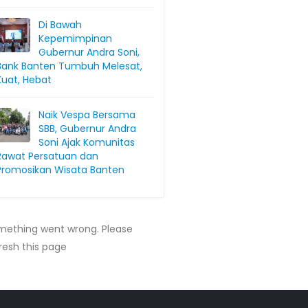
Di Bawah
Kepemimpinan
Gubernur Andra Soni,
Bank Banten Tumbuh Melesat,
Kuat, Hebat
Naik Vespa Bersama
SBB, Gubernur Andra
Soni Ajak Komunitas
Rawat Persatuan dan
Promosikan Wisata Banten
mething went wrong. Please
resh this page