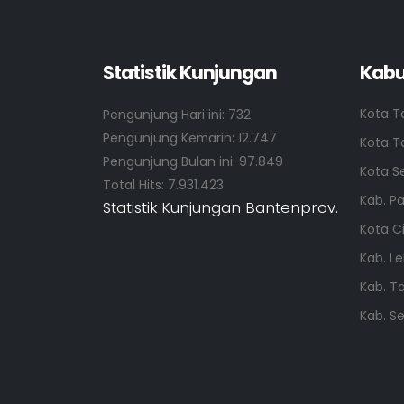
Statistik Kunjungan
Kabu
Kota T
Pengunjung Hari ini:
732
Pengunjung Kemarin:
12.747
Kota T
Pengunjung Bulan ini:
97.849
Kota S
Total Hits:
7.931.423
Kab. P
Statistik Kunjungan Bantenprov.
Kota C
Kab. L
Kab. T
Kab. S