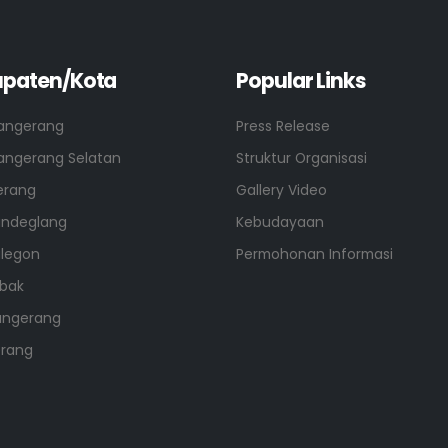
paten/Kota
Popular Links
angerang
Press Release
angerang Selatan
Struktur Organisasi
erang
Gallery Video
andeglang
Kebudayaan
ilegon
Permohonan Informasi
ebak
angerang
erang