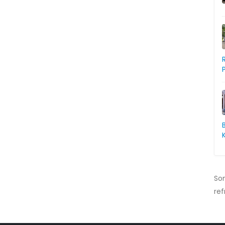
So
ref