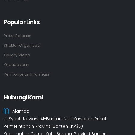
Popular Links
Press Release
Struktur Organisasi
Gallery Video
Kebudayaan
Permohonan Informasi
Hubungi Kami
Alamat:
Jl. Syech Nawawi Al-Bantani No.1, Kawasan Pusat
Pemerintahan Provinsi Banten (KP3B)
Kecamatan Curug, Kota Serang, Provinsi Banten.