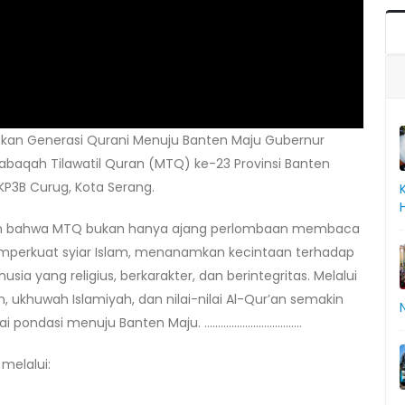
dkan Generasi Qurani Menuju Banten Maju Gubernur
baqah Tilawatil Quran (MTQ) ke-23 Provinsi Banten
KP3B Curug, Kota Serang.
n bahwa MTQ bukan hanya ajang perlombaan membaca
mperkuat syiar Islam, menanamkan kecintaan terhadap
 yang religius, berkarakter, dan berintegritas. Melalui
ukhuwah Islamiyah, dan nilai-nilai Al-Qur’an semakin
i pondasi menuju Banten Maju. ………………………………
melalui: