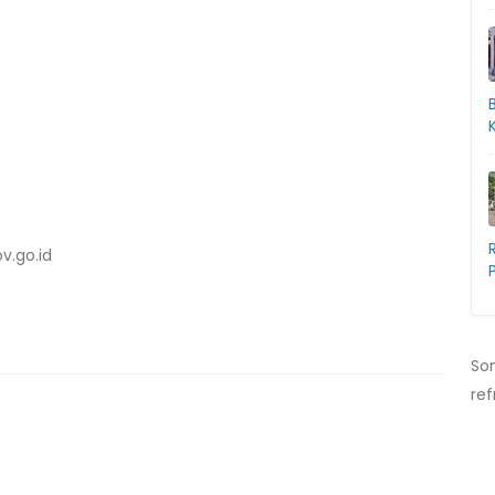
v.go.id
So
ref