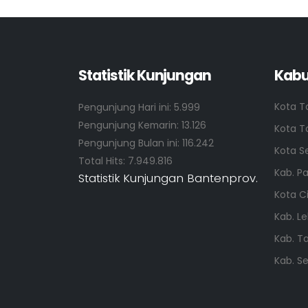
Statistik Kunjungan
Kabu
Kota T
Pengunjung Hari ini:
5.999
Pengunjung Kemarin:
13.126
Kota T
Pengunjung Bulan ini:
116.242
Kota S
Total Hits:
7.949.816
Kab. P
Statistik Kunjungan Bantenprov.
Kota C
Kab. L
Kab. T
Kab. S