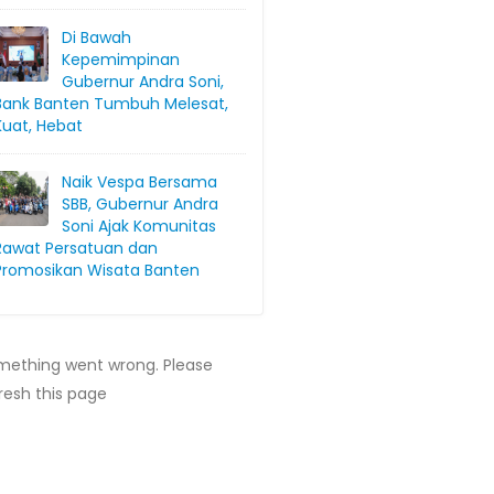
Di Bawah
Kepemimpinan
Gubernur Andra Soni,
Bank Banten Tumbuh Melesat,
Kuat, Hebat
Naik Vespa Bersama
SBB, Gubernur Andra
Soni Ajak Komunitas
Rawat Persatuan dan
Promosikan Wisata Banten
mething went wrong. Please
resh this page