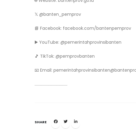
🌐 Website: bantenprov.go.id
𝕏 @banten_pemprov
📘 Facebook: facebook.com/bantenpemprov
▶️ YouTube: @pemerintahprovinsibanten
🎵 TikTok: @pemprovbanten
📧 Email: pemerintahprovinsibanten@bantenpro
………………………………
SHARE