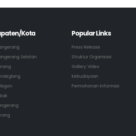
paten/Kota
Popular Links
angerang
Press Release
angerang Selatan
Struktur Organisasi
erang
Gallery Video
andeglang
Kebudayaan
ilegon
Permohonan Informasi
ebak
angerang
erang