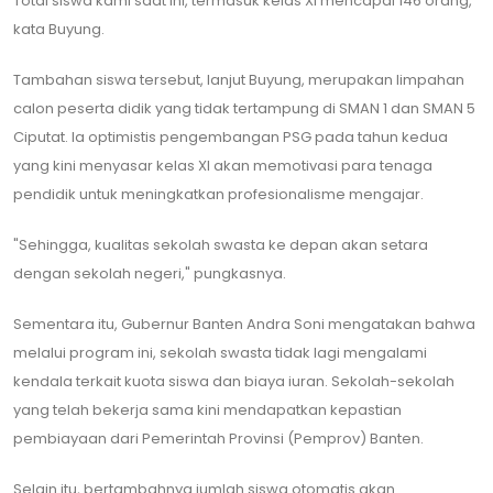
Total siswa kami saat ini, termasuk kelas XI mencapai 146 orang,"
kata Buyung.
​Tambahan siswa tersebut, lanjut Buyung, merupakan limpahan
calon peserta didik yang tidak tertampung di SMAN 1 dan SMAN 5
Ciputat. Ia optimistis pengembangan PSG pada tahun kedua
yang kini menyasar kelas XI akan memotivasi para tenaga
pendidik untuk meningkatkan profesionalisme mengajar.
​"Sehingga, kualitas sekolah swasta ke depan akan setara
dengan sekolah negeri," pungkasnya.
​Sementara itu, Gubernur Banten Andra Soni mengatakan bahwa
melalui program ini, sekolah swasta tidak lagi mengalami
kendala terkait kuota siswa dan biaya iuran. Sekolah-sekolah
yang telah bekerja sama kini mendapatkan kepastian
pembiayaan dari Pemerintah Provinsi (Pemprov) Banten.
​Selain itu, bertambahnya jumlah siswa otomatis akan