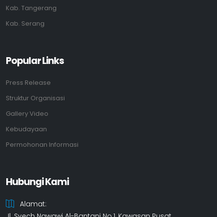
Kab. Tangerang
Kab. Serang
Popular Links
Press Release
Struktur Organisasi
Gallery Video
Kebudayaan
Permohonan Informasi
Hubungi Kami
Alamat:
Jl. Syech Nawawi Al-Bantani No.1, Kawasan Pusat