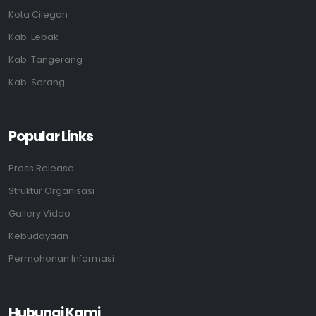
Kota Cilegon
Kab. Lebak
Kab. Tangerang
Kab. Serang
Popular Links
Press Release
Struktur Organisasi
Gallery Video
Kebudayaan
Permohonan Informasi
Hubungi Kami