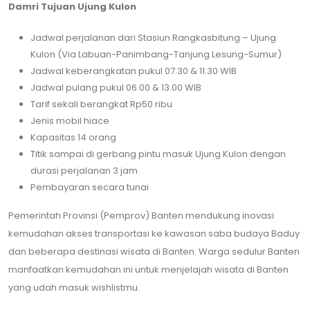
Damri Tujuan Ujung Kulon
Jadwal perjalanan dari Stasiun Rangkasbitung – Ujung
Kulon (Via Labuan-Panimbang-Tanjung Lesung-Sumur)
Jadwal keberangkatan pukul 07.30 & 11.30 WIB
Jadwal pulang pukul 06.00 & 13.00 WIB
Tarif sekali berangkat Rp50 ribu
Jenis mobil hiace
Kapasitas 14 orang
Titik sampai di gerbang pintu masuk Ujung Kulon dengan
durasi perjalanan 3 jam
Pembayaran secara tunai
Pemerintah Provinsi (Pemprov) Banten mendukung inovasi
kemudahan akses transportasi ke kawasan saba budaya Baduy
dan beberapa destinasi wisata di Banten. Warga sedulur Banten
manfaatkan kemudahan ini untuk menjelajah wisata di Banten
yang udah masuk wishlistmu.